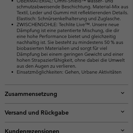
OBERMATERIAL: Omni-Shield™ wasser- und
schmutzabweisende Beschichtung. Material-Mix aus
Textil, Leder und Gummi mit reflektierenden Details.
Elastisch: Schnürsenkelhalterung und Zuglasche.
ZWISCHENSOHLE: Techlite Live™. Unsere neue
Dämpfung ist eine patentierte Mischung, die dir
eine hohe Performance bietet und gleichzeitig
nachhaltig ist. Sie besteht zu mindestens 50 % aus
biobasierten Materialien und sorgt für viel
Dämpfung bei einem geringen Gewicht und einer
hohen Strapazierfähigkeit, ohne dabei die Umwelt
aus den Augen zu verlieren.
Einsatzmöglichkeiten: Gehen, Urbane Aktivitäten
Zusammensetzung
Expan
or
collap
Versand und Rückgabe
sectio
Expan
or
collap
Kundenrezensionen