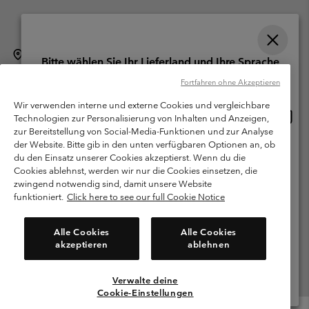
Schweiz (Deutsch)
English ›
français ›
italiano ›
|
|
|
Bitte wählen Sie Ihr Lieferland und Ihre Sprache
©
2026
Columbia Sportswear Company. Avenue des Morgines, 12 1213
Online-Einkauf verfügbar
Fortfahren ohne Akzeptieren
Petit-Lancy Switzerland. Alle Rechte vorbehalten.
Wir verwenden interne und externe Cookies und vergleichbare
Nutzungsbedingungen
Allgemeine Verkaufsbedingungen
Garantie
Online
United States
Technologien zur Personalisierung von Inhalten und Anzeigen,
Einkau
Datenschutzerklärung
zur Bereitstellung von Social-Media-Funktionen und zur Analyse
verfü
der Website. Bitte gib in den unten verfügbaren Optionen an, ob
Switzerland-English
Bestimmungen und Bedingungen des Mitglieder Programms
du den Einsatz unserer Cookies akzeptierst. Wenn du die
Cookies ablehnst, werden wir nur die Cookies einsetzen, die
Nutzungsbedingungen Für Nutzergenerierte Inhalte
Impressum
Switzerland-Deutsch
zwingend notwendig sind, damit unsere Website
Cookies
funktioniert.
Click here to see our full Cookie Notice
Switzerland-Français
Kundenservice: Mo- Fr. 9:00 - 13:00 & 14:00- 18:00 Uhr
Alle Cookies
Alle Cookies
(+)41315282015
akzeptieren
ablehnen
Switzerland-Italiano
Verwalte deine
Alle Länder Anzeigen
Cookie-Einstellungen