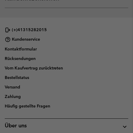
sectio
Expan
or
collap
sectio
(+)41315282015
Kundenservice
Kontaktformular
Rücksendungen
Vom Kaufvertrag zurücktreten
Bestellstatus
Versand
Zahlung
Häufig gestellte Fragen
Über uns