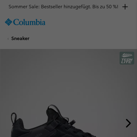
Sommer Sale: Bestseller hinzugefügt. Bis zu 50 %!
SKIP
Columbia
TO
Sportswear
CONTENT
Sneaker
SKIP
TO
MAIN
NAV
SKIP
TO
SEARCH