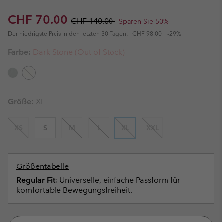
Sale price:
Regular price:
CHF 70.00
CHF 140.00
Sparen Sie 50%
Der niedrigste Preis in den letzten 30 Tagen:
CHF 98.00
-29%
Farbe:
Dark Stone (Out of Stock)
Größe:
XL
XS
S
M
L
XL
XXL
Größentabelle
Regular Fit:
Universelle, einfache Passform für
komfortable Bewegungsfreiheit.