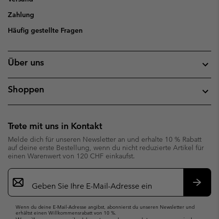
Zahlung
Häufig gestellte Fragen
Über uns
Shoppen
Trete mit uns in Kontakt
Melde dich für unseren Newsletter an und erhalte 10 % Rabatt
auf deine erste Bestellung, wenn du nicht reduzierte Artikel für
einen Warenwert von 120 CHF einkaufst.
Newsletter-
Anmeldung
Abonn
Wenn du deine E-Mail-Adresse angibst, abonnierst du unseren Newsletter und
erhältst einen Willkommensrabatt von 10 %.