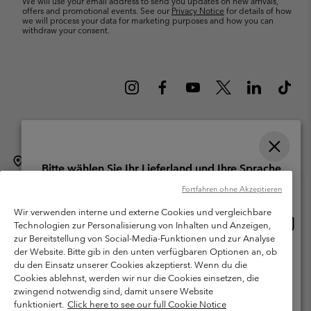
We will use your email address to send you updates on new arrivals,
offers and promotional events. See our
Privacy Notice
for details of how
we will process your data for marketing purposes and how you can
withdraw your consent.
Schweiz (Deutsch)
English ›
français ›
italiano ›
|
|
|
Bitte wählen Sie Ihr Lieferland und Ihre Sprache
©
2026
Columbia Sportswear Company. Avenue des Morgines, 12 1213
Online-Einkauf verfügbar
Fortfahren ohne Akzeptieren
Petit-Lancy Switzerland. Alle Rechte vorbehalten.
Wir verwenden interne und externe Cookies und vergleichbare
Nutzungsbedingungen
Allgemeine Verkaufsbedingungen
Garantie
Online
United States
Technologien zur Personalisierung von Inhalten und Anzeigen,
Einkau
Datenschutzerklärung
zur Bereitstellung von Social-Media-Funktionen und zur Analyse
verfü
der Website. Bitte gib in den unten verfügbaren Optionen an, ob
Switzerland-English
Bestimmungen und Bedingungen des Mitglieder Programms
du den Einsatz unserer Cookies akzeptierst. Wenn du die
Cookies ablehnst, werden wir nur die Cookies einsetzen, die
Nutzungsbedingungen Für Nutzergenerierte Inhalte
Impressum
Switzerland-Deutsch
zwingend notwendig sind, damit unsere Website
Cookies
funktioniert.
Click here to see our full Cookie Notice