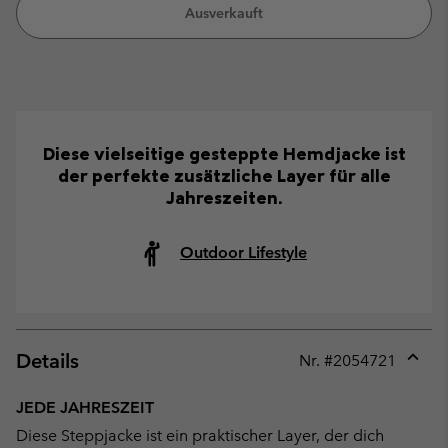
Ausverkauft
Diese vielseitige gesteppte Hemdjacke ist
der perfekte zusätzliche Layer für alle
Jahreszeiten.
Outdoor Lifestyle
Details
Nr. #
2054721
Expan
or
JEDE JAHRESZEIT
collap
Diese Steppjacke ist ein praktischer Layer, der dich
sectio