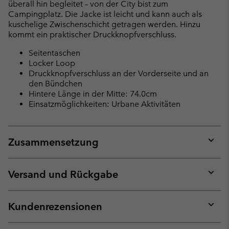
überall hin begleitet – von der City bist zum
Campingplatz. Die Jacke ist leicht und kann auch als
kuschelige Zwischenschicht getragen werden. Hinzu
kommt ein praktischer Druckknopfverschluss.
Seitentaschen
Locker Loop
Druckknopfverschluss an der Vorderseite und an
den Bündchen
Hintere Länge in der Mitte: 74.0cm
Einsatzmöglichkeiten: Urbane Aktivitäten
Zusammensetzung
Expan
or
collap
Versand und Rückgabe
sectio
Expan
or
collap
Kundenrezensionen
sectio
Expan
or