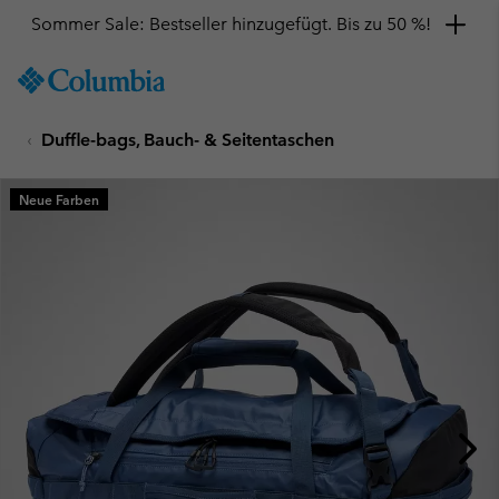
Sommer Sale: Bestseller hinzugefügt. Bis zu 50 %!
SKIP
Columbia
TO
Sportswear
CONTENT
Duffle-bags, Bauch- & Seitentaschen
SKIP
TO
MAIN
Neue Farben
NAV
SKIP
TO
SEARCH