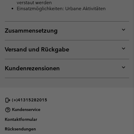
verstaut werden
Einsatzmöglichkeiten: Urbane Aktivitäten
Zusammensetzung
Expan
or
collap
Versand und Rückgabe
sectio
Expan
or
collap
Kundenrezensionen
sectio
Expan
or
collap
sectio
(+)41315282015
Kundenservice
Kontaktformular
Rücksendungen