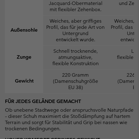
Jacquard-Obermaterial
und Zeh
mit flexibler Zehenbox.
Weiches, aber griffiges
Weiches, ab
Profil, das für jede Art von
Profil, das f
Außensohle
Untergrund
Unte
entwickelt wurde.
entwicke
Schnell trocknende,
Lei
Zunge
atmungsaktive,
flexible K
flexible Konstruktion
220 Gramm
226 
Gewicht
(Damenschuhgröße
(Damens
EU 38)
EU
FÜR JEDES GELÄNDE GEMACHT
Ob unebene Stadtwege oder anspruchsvolle Naturpfade
– dieser Schuh maximiert die Stoßdämpfung auf hartem
Terrain und sorgt für Stabilität und Grip bei nassen wie
trockenen Bedingungen.