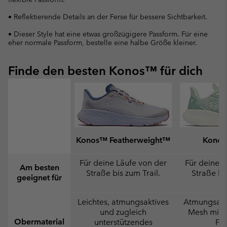
• Reflektierende Details an der Ferse für bessere Sichtbarkeit.
• Dieser Style hat eine etwas großzügigere Passform. Für eine
eher normale Passform, bestelle eine halbe Größe kleiner.
Finde den besten Konos™ für dich
Konos™ Featherweight™
Konos
Für deine Läufe von der
Für deine L
Am besten
Straße bis zum Trail.
Straße bis
geeignet für
Leichtes, atmungsaktives
Atmungsakti
und zugleich
Mesh mit 
Obermaterial
unterstützendes
Fer