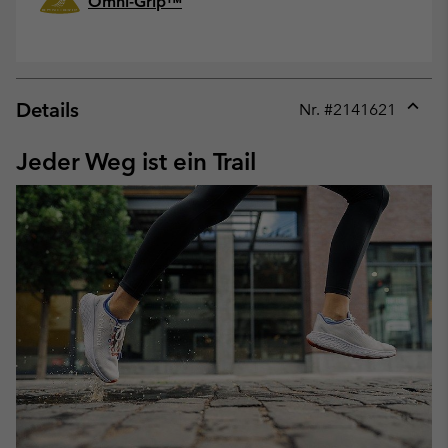
Omni-Grip™
Details
Nr. #
2141621
Expan
or
Jeder Weg ist ein Trail
collap
sectio