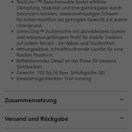
TechLite+™-Zwischensohle bietet erhöhte
Dämpfung, Stabilität und Energierückgabe durch
besonders leichten, reaktionsfreudigen Schaum –
für hohen Komfort bei geringem Gewicht auf jedem
Untergrund.
Omni-Grip™-Außensohle mit abriebfestem Gummi
und anpassungsfähigem Profil für stabile Traktion
auf jedem Terrain – bei Nässe und Trockenheit.
Atmungsaktive, schnelltrocknende Lasche für eine
flexible Passform.
Reflektierendes Detail an der Ferse für bessere
Sichtbarkeit.
Gewicht: 192.0g (½ Paar, Schuhgröße 38)
Einsatzmöglichkeiten: Trail running
Zusammensetzung
Expan
or
collap
Versand und Rückgabe
sectio
Expan
or