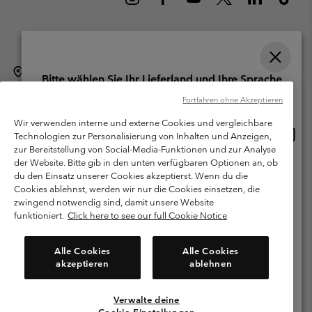
Schweiz (Deutsch)
English ›
français ›
italiano ›
|
|
|
Bitte wählen Sie Ihr Lieferland und Ihre Sprache
©
2026
Columbia Sportswear Company. Avenue des Morgines, 12 1213
Online-Einkauf verfügbar
Fortfahren ohne Akzeptieren
Petit-Lancy Switzerland. Alle Rechte vorbehalten.
Wir verwenden interne und externe Cookies und vergleichbare
Nutzungsbedingungen
Allgemeine Verkaufsbedingungen
Garantie
Online
United States
Technologien zur Personalisierung von Inhalten und Anzeigen,
Einkau
Datenschutzerklärung
zur Bereitstellung von Social-Media-Funktionen und zur Analyse
verfü
der Website. Bitte gib in den unten verfügbaren Optionen an, ob
Switzerland-English
Bestimmungen und Bedingungen des Mitglieder Programms
du den Einsatz unserer Cookies akzeptierst. Wenn du die
Cookies ablehnst, werden wir nur die Cookies einsetzen, die
Nutzungsbedingungen Für Nutzergenerierte Inhalte
Impressum
Switzerland-Deutsch
zwingend notwendig sind, damit unsere Website
Cookies
funktioniert.
Click here to see our full Cookie Notice
Switzerland-Français
Kundenservice: Mo- Fr. 9:00 - 13:00 & 14:00- 18:00 Uhr
Alle Cookies
Alle Cookies
(+)41315282015
akzeptieren
ablehnen
Switzerland-Italiano
Verwalte deine
Alle Länder Anzeigen