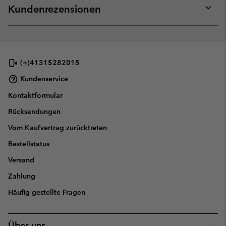
collap
Kundenrezensionen
sectio
Expan
or
collap
sectio
(+)41315282015
Kundenservice
Kontaktformular
Rücksendungen
Vom Kaufvertrag zurücktreten
Bestellstatus
Versand
Zahlung
Häufig gestellte Fragen
Über uns