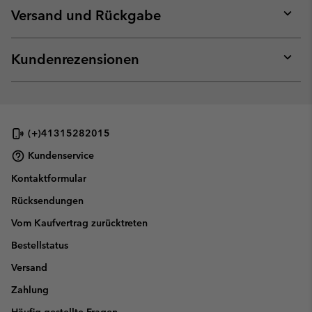
collap
Versand und Rückgabe
sectio
Expan
or
collap
Kundenrezensionen
sectio
Expan
or
collap
sectio
(+)41315282015
Kundenservice
Kontaktformular
Rücksendungen
Vom Kaufvertrag zurücktreten
Bestellstatus
Versand
Zahlung
Häufig gestellte Fragen