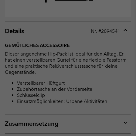
Details
Nr. #
2094541
Expan
or
GEMÜTLICHES ACCESSOIRE
collap
Dieser angenehme Hip-Pack ist ideal für den Alltag. Er
sectio
hat einen verstellbaren Gürtel für eine flexible Passform
und eine praktische Reißverschlusstasche für kleine
Gegenstände.
Verstellbarer Hüftgurt
Zubehörtasche an der Vorderseite
Schlüsselclip
Einsatzmöglichkeiten: Urbane Aktivitäten
Zusammensetzung
Expan
or