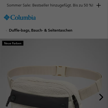
Sommer Sale: Bestseller hinzugefügt. Bis zu 50 %!
SKIP
Columbia
TO
Sportswear
CONTENT
Duffle-bags, Bauch- & Seitentaschen
SKIP
TO
MAIN
Neue Farben
NAV
SKIP
TO
SEARCH