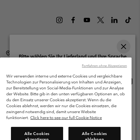
Schweiz (Deutsch)
English ›
français ›
italiano ›
|
|
|
Bitte wählen Sie Ihr Lieferland und Ihre Sprache
©
2026
Columbia Sportswear Company. Avenue des Morgines, 12 1213
Online-Einkauf verfügbar
Fortfahren ohne Akzeptieren
Petit-Lancy Switzerland. Alle Rechte vorbehalten.
Wir verwenden interne und externe Cookies und vergleichbare
Nutzungsbedingungen
Allgemeine Verkaufsbedingungen
Garantie
Online
United States
Technologien zur Personalisierung von Inhalten und Anzeigen,
Einkau
Datenschutzerklärung
zur Bereitstellung von Social-Media-Funktionen und zur Analyse
verfü
der Website. Bitte gib in den unten verfügbaren Optionen an, ob
Switzerland-English
Bestimmungen und Bedingungen des Mitglieder Programms
du den Einsatz unserer Cookies akzeptierst. Wenn du die
Cookies ablehnst, werden wir nur die Cookies einsetzen, die
Nutzungsbedingungen Für Nutzergenerierte Inhalte
Impressum
Switzerland-Deutsch
zwingend notwendig sind, damit unsere Website
Cookies
funktioniert.
Click here to see our full Cookie Notice
Switzerland-Français
Kundenservice: Mo- Fr. 9:00 - 13:00 & 14:00- 18:00 Uhr
Alle Cookies
Alle Cookies
(+)41315282015
akzeptieren
ablehnen