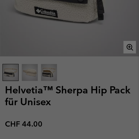
Helvetia™ Sherpa Hip Pack
für Unisex
Regular price:
CHF 44.00