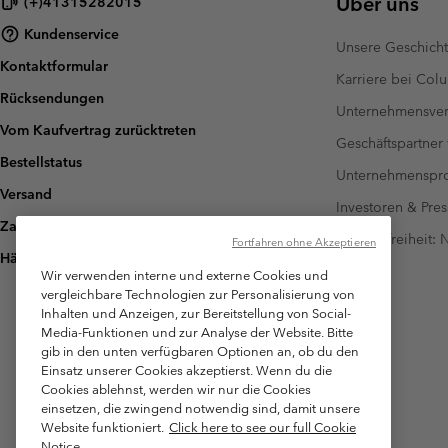
Über uns
(+)41315282015
Kundenservice
Unsere Geschich
Kontaktformular
Karriere bei Col
Rücksendungen
Unternehmensver
Vom Kaufvertrag zurücktreten
Geschäftspartner
Bestellstatus
Unternehmensp
Versand
Investoren & Pres
Zahlung
Barrierefreiheit:
Fortfahren ohne Akzeptieren
Häufig gestellte Fragen
Wir verwenden interne und externe Cookies und
vergleichbare Technologien zur Personalisierung von
Inhalten und Anzeigen, zur Bereitstellung von Social-
Media-Funktionen und zur Analyse der Website. Bitte
gib in den unten verfügbaren Optionen an, ob du den
Einsatz unserer Cookies akzeptierst. Wenn du die
Cookies ablehnst, werden wir nur die Cookies
einsetzen, die zwingend notwendig sind, damit unsere
Website funktioniert.
Click here to see our full Cookie
Notice