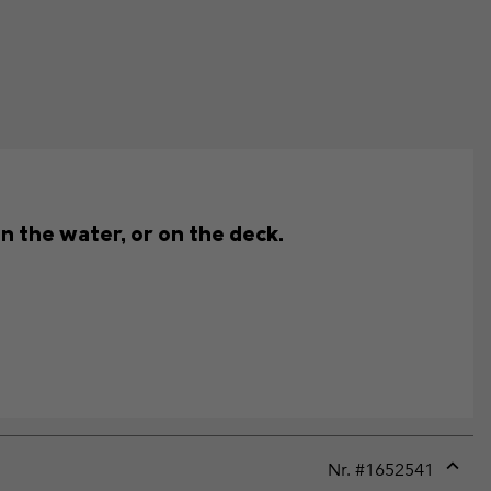
n the water, or on the deck.
Nr. #
1652541
Expan