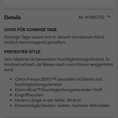
Details
Nr. #
1885752
Expan
or
LOOK FÜR SONNIGE TAGE
collap
Sonnige Tage lassen sich in diesem ärmellosen Kleid
sectio
einfach hervorragend genießen.
PREFEKTER STYLE
Sein Material ist besonders feuchtigkeitsregulierend. Es
trocknet schnell, da Nässe rasch vom Körper weggeleitet
wird.
Omni-Freeze ZERO™ besonders kühlend und
feuchtigkeitsregulierend
Omni-Wick™ feuchtigkeitsregulierender Stoff
Eingrifftaschen
Hintere Länge in der Mitte: 89.0cm
Einsatzmöglichkeiten: Gehen, Sommer Aktivitäten