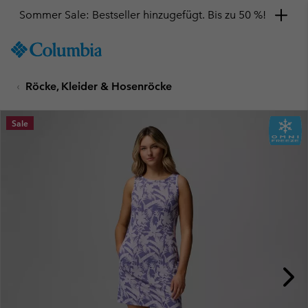
Sommer Sale: Bestseller hinzugefügt. Bis zu 50 %!
SKIP
Columbia
TO
Sportswear
CONTENT
Röcke, Kleider & Hosenröcke
SKIP
TO
MAIN
Sale
NAV
SKIP
TO
SEARCH