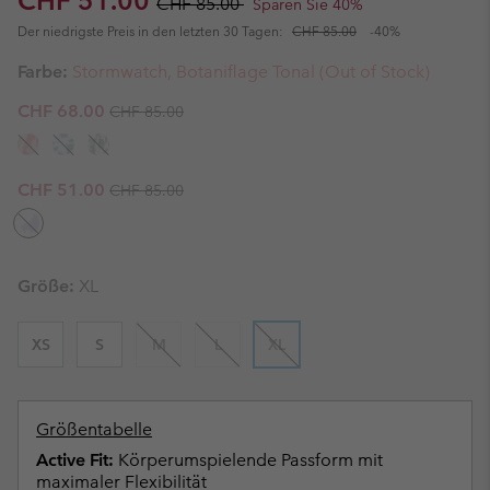
CHF 51.00
CHF 85.00
Sparen Sie 40%
Der niedrigste Preis in den letzten 30 Tagen:
CHF 85.00
-40%
Farbe:
Stormwatch, Botaniflage Tonal (Out of Stock)
Regular price:
Sale price:
CHF 68.00
CHF 85.00
Regular price:
Sale price:
CHF 51.00
CHF 85.00
Größe:
XL
XS
S
M
L
XL
Größentabelle
Active Fit:
Körperumspielende Passform mit
maximaler Flexibilität