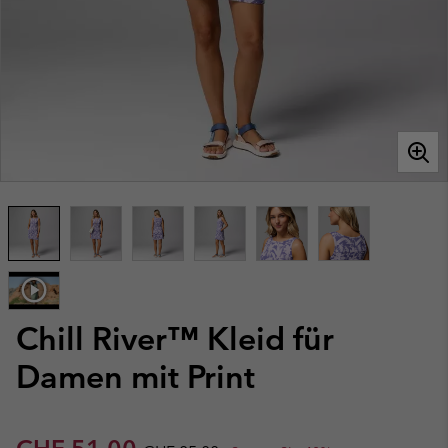
Chill River™ Kleid für
Damen mit Print
Sale price:
Regular price: