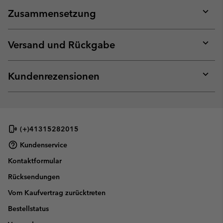
Zusammensetzung
Expan
or
collap
Versand und Rückgabe
sectio
Expan
or
collap
Kundenrezensionen
sectio
Expan
or
collap
sectio
(+)41315282015
Kundenservice
Kontaktformular
Rücksendungen
Vom Kaufvertrag zurücktreten
Bestellstatus