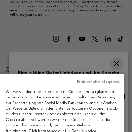
We will use your email address to send you updates on new arrivals,
offers and promotional events. See our
Privacy Notice
for details of how
we will process your data for marketing purposes and how you can
withdraw your consent.
Schweiz (Deutsch)
English ›
français ›
italiano ›
|
|
|
Bitte wählen Sie Ihr Lieferland und Ihre Sprache
©
2026
Columbia Sportswear Company. Avenue des Morgines, 12 1213
Online-Einkauf verfügbar
Fortfahren ohne Akzeptieren
Petit-Lancy Switzerland. Alle Rechte vorbehalten.
Wir verwenden interne und externe Cookies und vergleichbare
Nutzungsbedingungen
Allgemeine Verkaufsbedingungen
Garantie
Online
United States
Technologien zur Personalisierung von Inhalten und Anzeigen,
Einkau
Datenschutzerklärung
zur Bereitstellung von Social-Media-Funktionen und zur Analyse
verfü
der Website. Bitte gib in den unten verfügbaren Optionen an, ob
Switzerland-English
Bestimmungen und Bedingungen des Mitglieder Programms
du den Einsatz unserer Cookies akzeptierst. Wenn du die
Cookies ablehnst, werden wir nur die Cookies einsetzen, die
Nutzungsbedingungen Für Nutzergenerierte Inhalte
Impressum
Switzerland-Deutsch
zwingend notwendig sind, damit unsere Website
Cookies
funktioniert.
Click here to see our full Cookie Notice