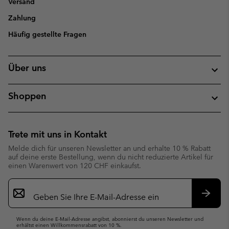
Versand
Zahlung
Häufig gestellte Fragen
Über uns
Shoppen
Trete mit uns in Kontakt
Melde dich für unseren Newsletter an und erhalte 10 % Rabatt
auf deine erste Bestellung, wenn du nicht reduzierte Artikel für
einen Warenwert von 120 CHF einkaufst.
Newsletter-
Anmeldung
Abonn
Wenn du deine E-Mail-Adresse angibst, abonnierst du unseren Newsletter und
erhältst einen Willkommensrabatt von 10 %.