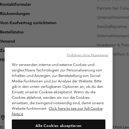
Kontaktformular
Karriere bei Col
Rücksendungen
Unternehmensver
Vom Kaufvertrag zurücktreten
Geschäftspartner
Bestellstatus
Unternehmensp
Versand
Investoren & Pres
Zahlung
Barrierefreiheit:
Fortfahren ohne Akzeptieren
Häufig gestellte Fragen
Wir verwenden interne und externe Cookies und
vergleichbare Technologien zur Personalisierung von
Inhalten und Anzeigen, zur Bereitstellung von Social-
Media-Funktionen und zur Analyse der Website. Bitte
gib in den unten verfügbaren Optionen an, ob du den
Einsatz unserer Cookies akzeptierst. Wenn du die
Cookies ablehnst, werden wir nur die Cookies
einsetzen, die zwingend notwendig sind, damit unsere
Website funktioniert.
Click here to see our full Cookie
Notice
Schweiz (Deutsch)
English ›
français ›
italiano ›
|
|
|
Alle Cookies akzeptieren
©
2026
Columbia Sportswear Company. Avenue des Morgines, 12 1213 Petit-Lancy