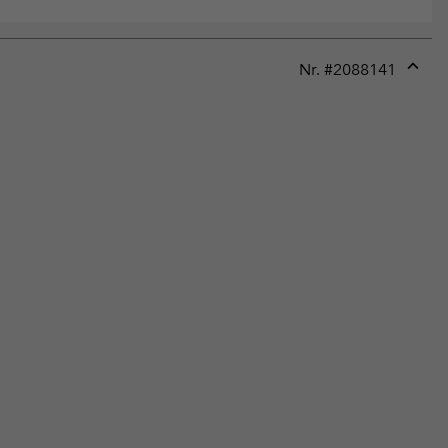
Nr. #
2088141
Expan
or
collap
sectio