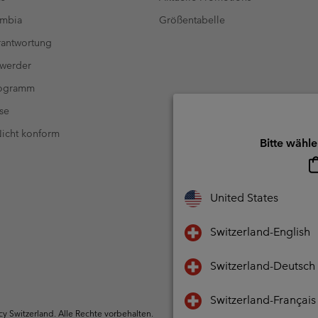
umbia
Größentabelle
antwortung
 werder
rogramm
se
 Nicht konform
Bitte wähle
United States
Switzerland-English
Switzerland-Deutsch
Switzerland-Français
 Switzerland. Alle Rechte vorbehalten.