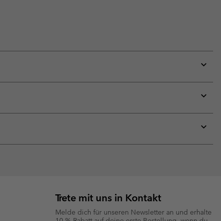
Expan
or
collap
sectio
Expan
or
collap
sectio
Expan
or
collap
sectio
Trete mit uns in Kontakt
Melde dich für unseren Newsletter an und erhalte
10 % Rabatt auf deine erste Bestellung, wenn du