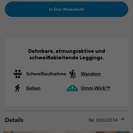
In Den Warenkorb
Dehnbare, atmungsaktive und
schweißableitende Leggings.
Schweißaufnahme
Wandern
Gehen
Omni-Wick™
Details
Nr. #
2033514
Expan
or