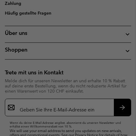
Zahlung
Häufig gestellte Fragen
Über uns
Shoppen
Trete mit uns in Kontakt
Melde dich für unseren Newsletter an und erhalte 10 % Rabatt
auf deine erste Bestellung, wenn du nicht reduzierte Artikel für
einen Warenwert von 120 CHF einkaufst.
Newsletter-
Anmeldung
Abonn
Wenn du deine E-Mail-Adresse angibst, abonnierst du unseren Newsletter und
erhältst einen Willkommensrabatt von 10 %.
We will use your email address to send you updates on new arrivals,
offers and promotional events. See our
Privacy Notice
for details of how