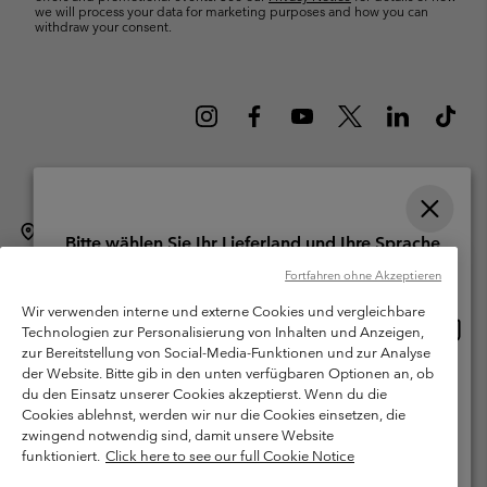
we will process your data for marketing purposes and how you can
withdraw your consent.
Schweiz (Deutsch)
English ›
français ›
italiano ›
|
|
|
Bitte wählen Sie Ihr Lieferland und Ihre Sprache
©
2026
Columbia Sportswear Company. Avenue des Morgines, 12 1213
Online-Einkauf verfügbar
Fortfahren ohne Akzeptieren
Petit-Lancy Switzerland. Alle Rechte vorbehalten.
Wir verwenden interne und externe Cookies und vergleichbare
Nutzungsbedingungen
Allgemeine Verkaufsbedingungen
Garantie
Online
United States
Technologien zur Personalisierung von Inhalten und Anzeigen,
Einkau
Datenschutzerklärung
zur Bereitstellung von Social-Media-Funktionen und zur Analyse
verfü
der Website. Bitte gib in den unten verfügbaren Optionen an, ob
Switzerland-English
Bestimmungen und Bedingungen des Mitglieder Programms
du den Einsatz unserer Cookies akzeptierst. Wenn du die
Cookies ablehnst, werden wir nur die Cookies einsetzen, die
Nutzungsbedingungen Für Nutzergenerierte Inhalte
Impressum
Switzerland-Deutsch
zwingend notwendig sind, damit unsere Website
Cookies
funktioniert.
Click here to see our full Cookie Notice
Switzerland-Français