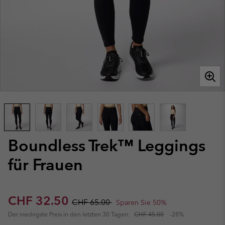
Boundless Trek™ Leggings
für Frauen
Sale price:
Regular price:
CHF 32.50
CHF 65.00
Sparen Sie 50%
Der niedrigste Preis in den letzten 30 Tagen:
CHF 45.00
-28%