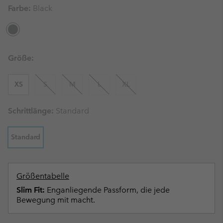
Farbe:
Black
Größe:
XS
S
M
L
XL
Schrittlänge:
Standard
Standard
Größentabelle
Slim Fit:
Enganliegende Passform, die jede
Bewegung mit macht.