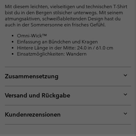
collap
Mit diesem leichten, vielseitigen und technischen T-Shirt
sectio
bist du in den Bergen stilsicher unterwegs. Mit seinem
atmungsaktiven, schweißableitenden Design hast du
auch in der Sommersonne ein frisches Gefühl.
Omni-Wick™
Einfassung an Bündchen und Kragen
Hintere Länge in der Mitte: 24.0 in / 61.0 cm
Einsatzmöglichkeiten: Wandern
Zusammensetzung
Expan
or
collap
Versand und Rückgabe
sectio
Expan
or
collap
Kundenrezensionen
sectio
Expan
or
collap