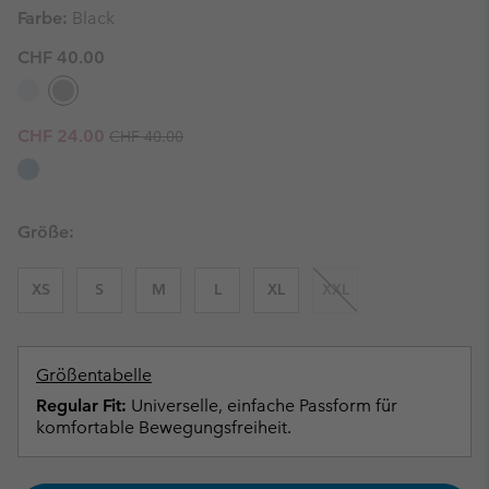
Farbe:
Black
CHF 40.00
Regular price:
Sale price:
CHF 24.00
CHF 40.00
Größe:
XS
S
M
L
XL
XXL
Größentabelle
Regular Fit:
Universelle, einfache Passform für
komfortable Bewegungsfreiheit.