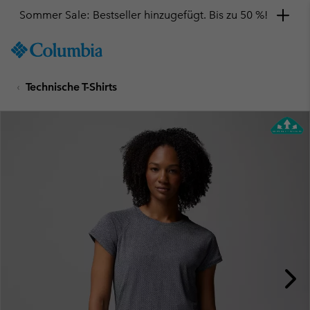
Sommer Sale: Bestseller hinzugefügt. Bis zu 50 %!
SKIP
Columbia
TO
Sportswear
CONTENT
Technische T-Shirts
SKIP
TO
MAIN
NAV
SKIP
TO
SEARCH