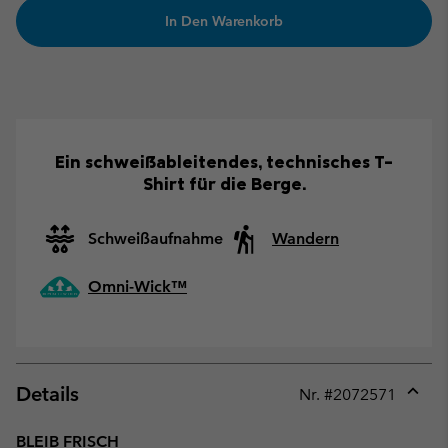
In Den Warenkorb
Ein schweißableitendes, technisches T-
Shirt für die Berge.
Schweißaufnahme
Wandern
Omni-Wick™
Details
Nr. #
2072571
Expan
or
BLEIB FRISCH