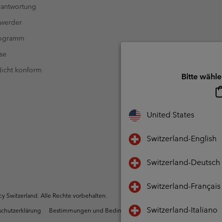
antwortung
 werder
rogramm
se
 Nicht konform
Bitte wähle
United States
Switzerland-English
Switzerland-Deutsch
Switzerland-Français
 Switzerland. Alle Rechte vorbehalten.
Switzerland-Italiano
chutzerklärung
Bestimmungen und Bedingungen des Mitglieder Programms