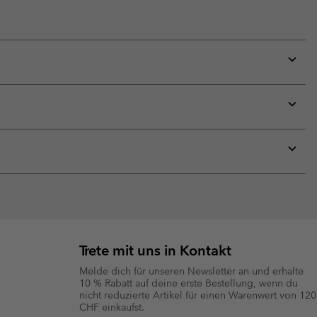
Expan
or
collap
sectio
Expan
or
collap
sectio
Expan
or
collap
sectio
Trete mit uns in Kontakt
Melde dich für unseren Newsletter an und erhalte
10 % Rabatt auf deine erste Bestellung, wenn du
nicht reduzierte Artikel für einen Warenwert von 120
CHF einkaufst.