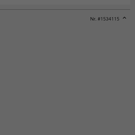
Nr. #
1534115
Expan
or
collap
sectio