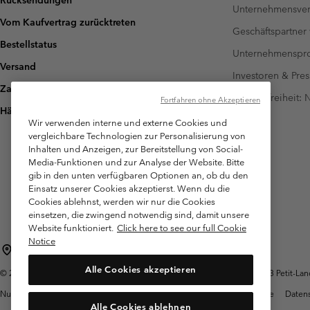
Rücksendungen
Unternehmensver
Vom Kaufvertrag zurücktreten
Geschäftspartner
Bestellstatus
Unternehmensp
Versand
Investoren & Pres
Zahlung
Barrierefreiheit:
Fortfahren ohne Akzeptieren
Häufig gestellte Fragen
Wir verwenden interne und externe Cookies und
vergleichbare Technologien zur Personalisierung von
Inhalten und Anzeigen, zur Bereitstellung von Social-
Media-Funktionen und zur Analyse der Website. Bitte
gib in den unten verfügbaren Optionen an, ob du den
Einsatz unserer Cookies akzeptierst. Wenn du die
Cookies ablehnst, werden wir nur die Cookies
einsetzen, die zwingend notwendig sind, damit unsere
Website funktioniert.
Click here to see our full Cookie
Notice
Schweiz (Deutsch)
English ›
français ›
italiano ›
|
|
|
Alle Cookies akzeptieren
©
2026
Columbia Sportswear Company. Avenue des Morgines, 12 1213 Petit-Lancy
Nutzungsbedingungen
Allgemeine Verkaufsbedingungen
Garantie
Datens
Alle Cookies ablehnen