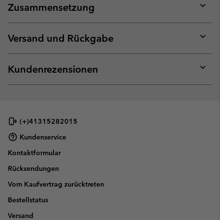
Zusammensetzung
Expan
or
collap
Versand und Rückgabe
sectio
Expan
or
collap
Kundenrezensionen
sectio
Expan
or
collap
sectio
(+)41315282015
Kundenservice
Kontaktformular
Rücksendungen
Vom Kaufvertrag zurücktreten
Bestellstatus
Versand