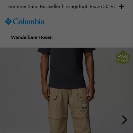
Sommer Sale: Bestseller hinzugefügt. Bis zu 50 %!
SKIP
Columbia
TO
Sportswear
CONTENT
Wandelbare Hosen
SKIP
TO
MAIN
NAV
SKIP
TO
SEARCH