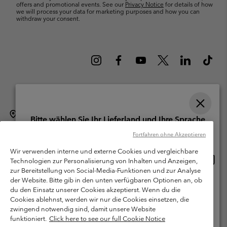
offers and promotional events. See our
Privacy Notice
for details of how
we will process your data for marketing purposes and how you can
withdraw your consent.
Schweiz (Deutsch)
English ›
français ›
italiano ›
|
|
|
Bitte wählen Sie Ihr Lieferland und Ihre Sprache
©
2026
Columbia Sportswear Company. Avenue des Morgines, 12 1213
Online-Einkauf verfügbar
Fortfahren ohne Akzeptieren
Petit-Lancy Switzerland. Alle Rechte vorbehalten.
Wir verwenden interne und externe Cookies und vergleichbare
Nutzungsbedingungen
Allgemeine Verkaufsbedingungen
Garantie
Online
United States
Technologien zur Personalisierung von Inhalten und Anzeigen,
Einkau
Datenschutzerklärung
zur Bereitstellung von Social-Media-Funktionen und zur Analyse
verfü
der Website. Bitte gib in den unten verfügbaren Optionen an, ob
Switzerland-English
Bestimmungen und Bedingungen des Mitglieder Programms
du den Einsatz unserer Cookies akzeptierst. Wenn du die
Cookies ablehnst, werden wir nur die Cookies einsetzen, die
Nutzungsbedingungen Für Nutzergenerierte Inhalte
Impressum
Switzerland-Deutsch
zwingend notwendig sind, damit unsere Website
Cookies
funktioniert.
Click here to see our full Cookie Notice