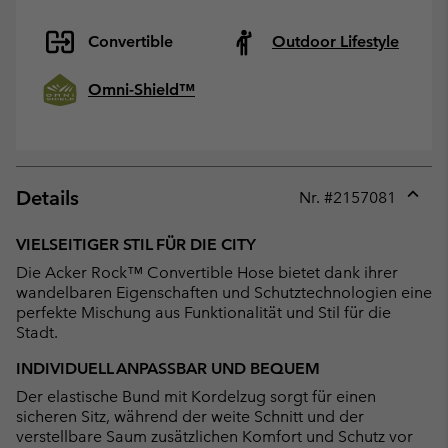
Convertible
Outdoor Lifestyle
Omni-Shield™
Details
Nr. #
2157081
Expan
or
VIELSEITIGER STIL FÜR DIE CITY
collap
Die Acker Rock™ Convertible Hose bietet dank ihrer
sectio
wandelbaren Eigenschaften und Schutztechnologien eine
perfekte Mischung aus Funktionalität und Stil für die
Stadt.
INDIVIDUELL ANPASSBAR UND BEQUEM
Der elastische Bund mit Kordelzug sorgt für einen
sicheren Sitz, während der weite Schnitt und der
verstellbare Saum zusätzlichen Komfort und Schutz vor