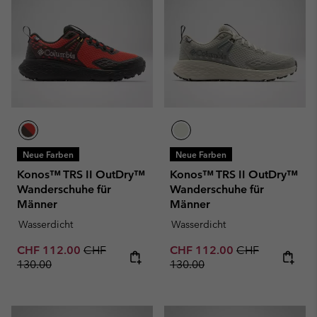
Neue Farben
Neue Farben
Konos™ TRS II OutDry™
Konos™ TRS II OutDry™
Wanderschuhe für
Wanderschuhe für
Männer
Männer
Wasserdicht
Wasserdicht
Sale price:
Regular price:
Sale price:
Regular price:
CHF 112.00
CHF
CHF 112.00
CHF
130.00
130.00