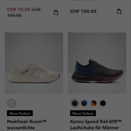
Sale price:
Regular price:
CHF 70.00
CHF
Regular price:
CHF 100.00
100.00
Neue Farben
Neue Farben
Peakfreak Roam™
Konos Speed Trail ATR™
wasserdichte
Laufschuhe für Männer