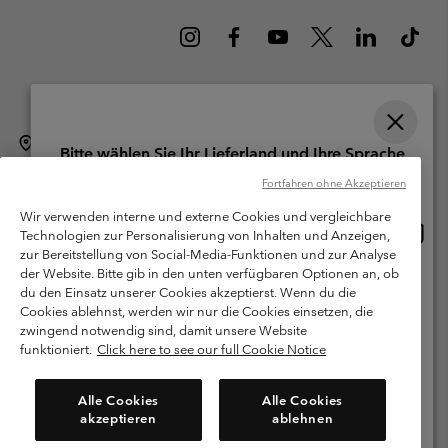
Schweiz (Deutsch)
English ›
français ›
italiano ›
|
|
|
Bitte wählen Sie Ihr Lieferland und Ihre Sprache
©
2026
Columbia Sportswear Company. Avenue des Morgines, 12 1213
Online-Einkauf verfügbar
Fortfahren ohne Akzeptieren
Petit-Lancy Switzerland. Alle Rechte vorbehalten.
Wir verwenden interne und externe Cookies und vergleichbare
Nutzungsbedingungen
Allgemeine Verkaufsbedingungen
Garantie
Online
United States
Technologien zur Personalisierung von Inhalten und Anzeigen,
Einkau
Datenschutzerklärung
zur Bereitstellung von Social-Media-Funktionen und zur Analyse
verfü
der Website. Bitte gib in den unten verfügbaren Optionen an, ob
Switzerland-English
Bestimmungen und Bedingungen des Mitglieder Programms
du den Einsatz unserer Cookies akzeptierst. Wenn du die
Cookies ablehnst, werden wir nur die Cookies einsetzen, die
Nutzungsbedingungen Für Nutzergenerierte Inhalte
Impressum
Switzerland-Deutsch
zwingend notwendig sind, damit unsere Website
Cookies
funktioniert.
Click here to see our full Cookie Notice
Switzerland-Français
Kundenservice: Mo- Fr. 9:00 - 13:00 & 14:00- 18:00 Uhr
Alle Cookies
Alle Cookies
(+)41315282015
akzeptieren
ablehnen
Switzerland-Italiano