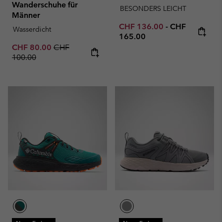
Wanderschuhe für
BESONDERS LEICHT
Männer
Minimum sale price:
Maximum pric
CHF 136.00
-
CHF
Wasserdicht
165.00
Sale price:
Regular price:
CHF 80.00
CHF
100.00