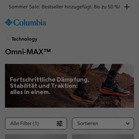
Hol dir einen 10 %-Gutschein
SKIP
Columbia
TO
Sportswear
CONTENT
Technology
SKIP
TO
Omni-MAX™
MAIN
NAV
SKIP
TO
Fortschrittliche Dämpfung,
SEARCH
Stabilität und Traktion:
alles in einem.
Alle Filter (1)
Sortieren