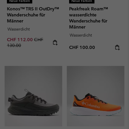
Neue Farben
Neue Farben
Konos™ TRS II OutDry™
Peakfreak Roam™
Wanderschuhe für
wasserdichte
Männer
Wanderschuhe für
Männer
Wasserdicht
Wasserdicht
Sale price:
Regular price:
CHF 112.00
CHF
130.00
Regular price:
CHF 100.00