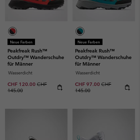
Neue Farben
Neue Farben
Peakfreak Rush™
Peakfreak Rush™
Outdry™ Wanderschuhe
Outdry™ Wanderschuhe
für Männer
für Männer
Wasserdicht
Wasserdicht
Sale price:
Regular price:
Sale price:
Regular price:
CHF 120.00
CHF
CHF 97.00
CHF
145.00
145.00