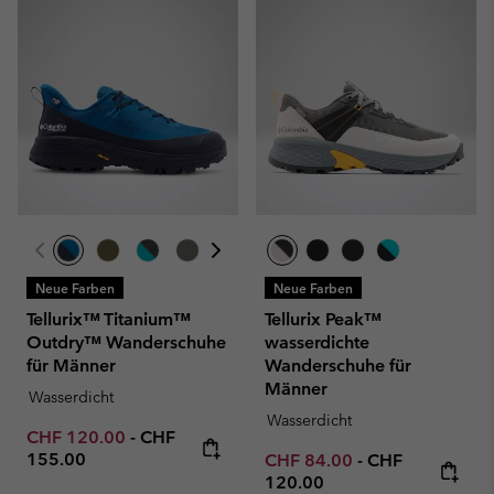
Neue Farben
Neue Farben
Tellurix™ Titanium™
Tellurix Peak™
Outdry™ Wanderschuhe
wasserdichte
für Männer
Wanderschuhe für
Männer
Wasserdicht
Wasserdicht
Minimum sale price:
Maximum price:
CHF 120.00
-
CHF
155.00
Minimum sale price:
Maximum price
CHF 84.00
-
CHF
120.00