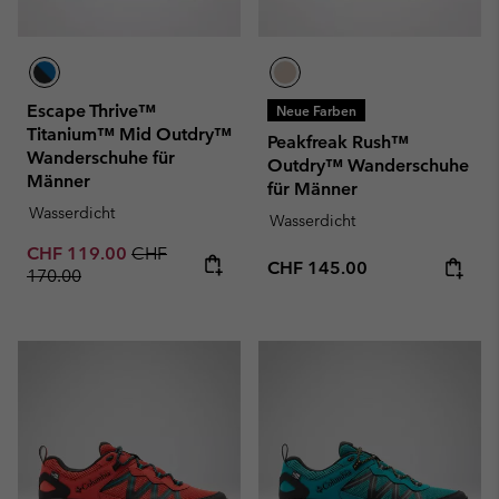
Escape Thrive™
Neue Farben
Titanium™ Mid Outdry™
Peakfreak Rush™
Wanderschuhe für
Outdry™ Wanderschuhe
Männer
für Männer
Wasserdicht
Wasserdicht
Sale price:
Regular price:
CHF 119.00
CHF
Regular price:
CHF 145.00
170.00