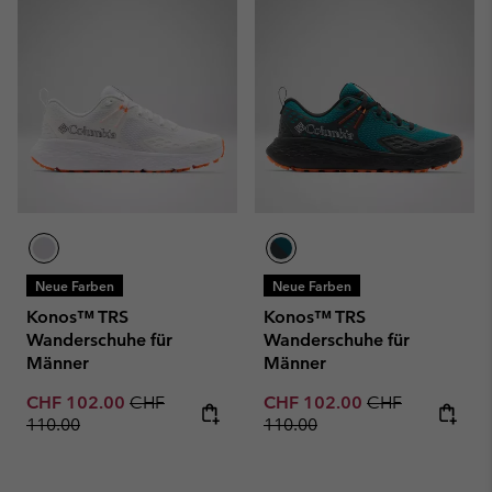
Neue Farben
Neue Farben
Konos™ TRS
Konos™ TRS
Wanderschuhe für
Wanderschuhe für
Männer
Männer
Sale price:
Regular price:
Sale price:
Regular price:
CHF 102.00
CHF
CHF 102.00
CHF
110.00
110.00