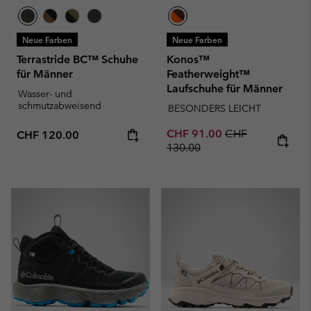
Neue Farben
Neue Farben
Terrastride BC™ Schuhe
Konos™
für Männer
Featherweight™
Laufschuhe für Männer
Wasser- und
schmutzabweisend
BESONDERS LEICHT
Sale price:
Regular price:
CHF 91.00
CHF
Regular price:
CHF 120.00
130.00