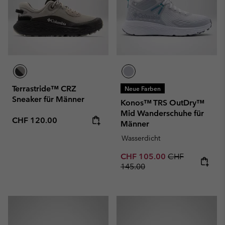
Terrastride™ CRZ
Neue Farben
Sneaker für Männer
Konos™ TRS OutDry™
Mid Wanderschuhe für
Regular price:
CHF 120.00
Männer
Wasserdicht
Sale price:
Regular price:
CHF 105.00
CHF
145.00