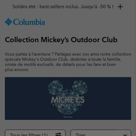
Soldes été : best-sellers inclus. Jusqu'à -50 % !
SKIP
Columbia
TO
Sportswear
CONTENT
Collection Mickey’s Outdoor Club
SKIP
TO
MAIN
Vous partez à l’aventure ? Partagez avec vos amis notre collection
NAV
spéciale Mickey's Outdoor Club, destinée à toute la famille,
ornée de motifs exclusifs, de détails pour les fans et bien
SKIP
plus encore.
TO
SEARCH
Tous les filtres (1)
Trier