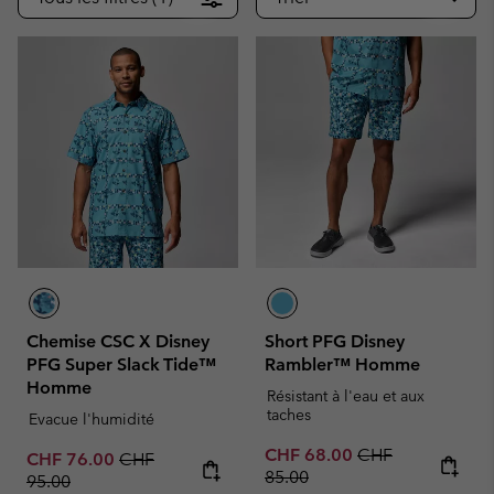
Chemise CSC X Disney
Short PFG Disney
PFG Super Slack Tide™
Rambler™ Homme
Homme
Résistant à l'eau et aux
taches
Evacue l'humidité
Sale price:
Regular price:
CHF 68.00
CHF
Sale price:
Regular price:
CHF 76.00
CHF
85.00
95.00