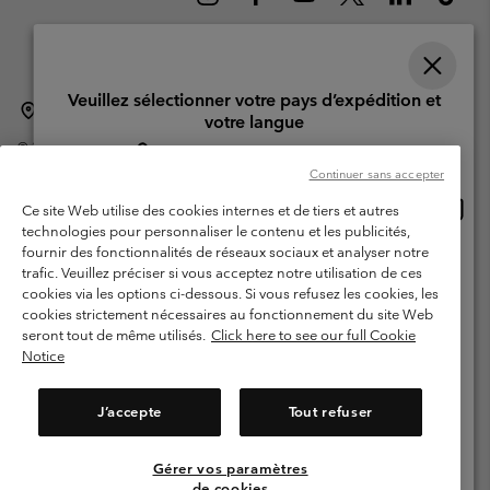
Veuillez sélectionner votre pays d’expédition et
Suisse (français)
English ›
Deutsch ›
italiano ›
|
|
|
votre langue
©
2026
Columbia Sportswear Company. Avenue des Morgines, 12 1213
Achats en ligne disponibles
Petit-Lancy Switzerland. Tous droits réservés.
Continuer sans accepter
Conditions d'utilisation
Conditions Générales de Vente
Achat
United States
Ce site Web utilise des cookies internes et de tiers et autres
en
Garanties Légales
Politique de confidentialité
technologies pour personnaliser le contenu et les publicités,
ligne
fournir des fonctionnalités de réseaux sociaux et analyser notre
Switzerland-English
Conditions d'utilisation - Membres
dispon
trafic. Veuillez préciser si vous acceptez notre utilisation de ces
cookies via les options ci-dessous. Si vous refusez les cookies, les
Conditions D'utilisation - Contenu généré par l'utilisateur
Impressum
Switzerland-Deutsch
cookies strictement nécessaires au fonctionnement du site Web
Cookies
seront tout de même utilisés.
Click here to see our full Cookie
Notice
Switzerland-Français
Service client: Lun - Sam de 9h à 13h et de 14h à 18h
(+)41315282015
J’accepte
Tout refuser
Switzerland-Italiano
Gérer vos paramètres
Voir Tous Les Pays
de cookies