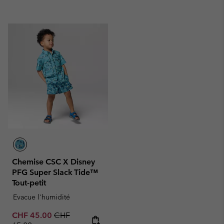
Chemise CSC X Disney
PFG Super Slack Tide™
Tout-petit
Evacue l'humidité
Sale price:
Regular price:
CHF 45.00
CHF