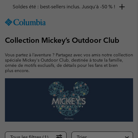
Soldes été : best-sellers inclus. Jusqu'à -50 % !
SKIP
Columbia
TO
Sportswear
CONTENT
Collection Mickey’s Outdoor Club
SKIP
TO
MAIN
Vous partez à l’aventure ? Partagez avec vos amis notre collection
NAV
spéciale Mickey's Outdoor Club, destinée à toute la famille,
ornée de motifs exclusifs, de détails pour les fans et bien
SKIP
plus encore.
TO
SEARCH
Tous les filtres (1)
Trier