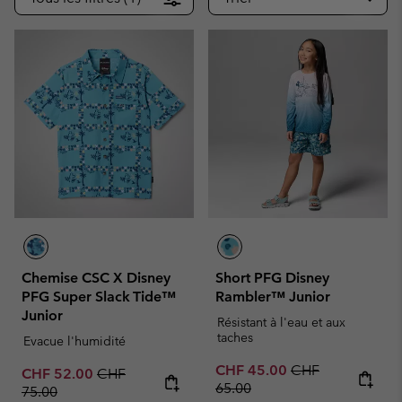
Chemise CSC X Disney
Short PFG Disney
PFG Super Slack Tide™
Rambler™ Junior
Junior
Résistant à l'eau et aux
taches
Evacue l'humidité
Sale price:
Regular price:
CHF 45.00
CHF
Sale price:
Regular price:
CHF 52.00
CHF
65.00
75.00