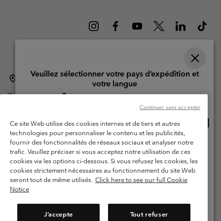
Veuillez sélectionner votre pays d’expédition et
Suisse (français)
English ›
Deutsch ›
italiano ›
|
|
|
votre langue
©
2026
Columbia Sportswear Company. Avenue des Morgines, 12 1213
Achats en ligne disponibles
Petit-Lancy Switzerland. Tous droits réservés.
Continuer sans accepter
Conditions d'utilisation
Conditions Générales de Vente
Achat
United States
Ce site Web utilise des cookies internes et de tiers et autres
en
Garanties Légales
Politique de confidentialité
technologies pour personnaliser le contenu et les publicités,
ligne
fournir des fonctionnalités de réseaux sociaux et analyser notre
Switzerland-English
Conditions d'utilisation - Membres
dispon
trafic. Veuillez préciser si vous acceptez notre utilisation de ces
cookies via les options ci-dessous. Si vous refusez les cookies, les
Conditions D'utilisation - Contenu généré par l'utilisateur
Impressum
Switzerland-Deutsch
cookies strictement nécessaires au fonctionnement du site Web
Cookies
seront tout de même utilisés.
Click here to see our full Cookie
Notice
Switzerland-Français
Service client: Lun - Sam de 9h à 13h et de 14h à 18h
(+)41315282015
J’accepte
Tout refuser
Switzerland-Italiano