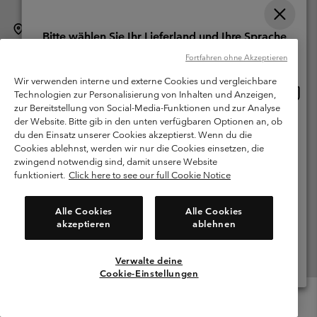
Schweiz (Deutsch)
English ›
français ›
italiano ›
|
|
|
Bitte wählen Sie Ihr Lieferland und Ihre Sprache
©
2026
Columbia Sportswear Company. Avenue des Morgines, 12 1213
Online-Einkauf verfügbar
Fortfahren ohne Akzeptieren
Petit-Lancy Switzerland. Alle Rechte vorbehalten.
Wir verwenden interne und externe Cookies und vergleichbare
Nutzungsbedingungen
Allgemeine Verkaufsbedingungen
Garantie
Online
United States
Technologien zur Personalisierung von Inhalten und Anzeigen,
Einkau
Datenschutzerklärung
zur Bereitstellung von Social-Media-Funktionen und zur Analyse
verfü
der Website. Bitte gib in den unten verfügbaren Optionen an, ob
Switzerland-English
Bestimmungen und Bedingungen des Mitglieder Programms
du den Einsatz unserer Cookies akzeptierst. Wenn du die
Cookies ablehnst, werden wir nur die Cookies einsetzen, die
Nutzungsbedingungen Für Nutzergenerierte Inhalte
Impressum
Switzerland-Deutsch
zwingend notwendig sind, damit unsere Website
Cookies
funktioniert.
Click here to see our full Cookie Notice
Switzerland-Français
Kundenservice: Mo- Fr. 9:00 - 13:00 & 14:00- 18:00 Uhr
Alle Cookies
Alle Cookies
(+)41315282015
akzeptieren
ablehnen
Switzerland-Italiano
Verwalte deine
Alle Länder Anzeigen
Cookie-Einstellungen
Menu
Suche
Anmelden
Mini