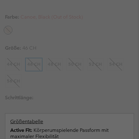
Farbe:
Canoe, Black (Out of Stock)
Größe:
46 CH
44 CH
46 CH
48 CH
50 CH
52 CH
54 CH
56 CH
Schrittlänge:
Größentabelle
Active Fit:
Körperumspielende Passform mit
maximaler Flexibilität