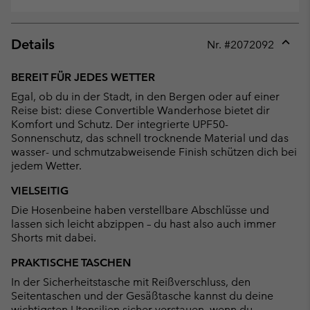
Details
Nr. #
2072092
Expan
or
BEREIT FÜR JEDES WETTER
collap
Egal, ob du in der Stadt, in den Bergen oder auf einer
sectio
Reise bist: diese Convertible Wanderhose bietet dir
Komfort und Schutz. Der integrierte UPF50-
Sonnenschutz, das schnell trocknende Material und das
wasser- und schmutzabweisende Finish schützen dich bei
jedem Wetter.
VIELSEITIG
Die Hosenbeine haben verstellbare Abschlüsse und
lassen sich leicht abzippen – du hast also auch immer
Shorts mit dabei.
PRAKTISCHE TASCHEN
In der Sicherheitstasche mit Reißverschluss, den
Seitentaschen und der Gesäßtasche kannst du deine
wichtigsten Utensilien sicher verstauen, wenn du