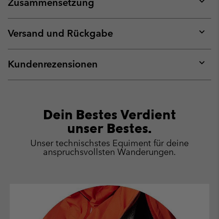
Zusammensetzung
Expan
or
collap
Versand und Rückgabe
sectio
Expan
or
collap
Kundenrezensionen
sectio
Expan
or
collap
sectio
Dein Bestes Verdient
unser Bestes.
Unser technischstes Equiment für deine
anspruchsvollsten Wanderungen.