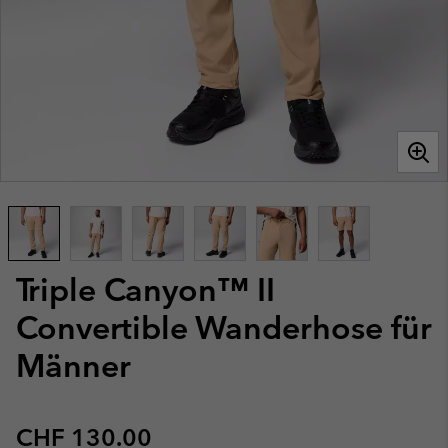
Triple Canyon™ II
Convertible Wanderhose für
Männer
Regular price:
CHF 130.00