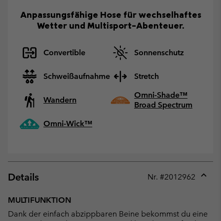
Anpassungsfähige Hose für wechselhaftes
Wetter und Multisport-Abenteuer.
Convertible
Sonnenschutz
Schweißaufnahme
Stretch
Omni-Shade™
Wandern
Broad Spectrum
Omni-Wick™
Details
Nr. #
2012962
Expan
or
MULTIFUNKTION
collap
Dank der einfach abzippbaren Beine bekommst du eine
sectio