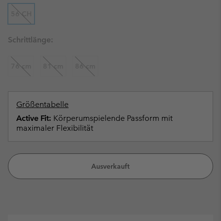
56 CH
Schrittlänge:
76 cm
81 cm
86 cm
Größentabelle
Active Fit:
Körperumspielende Passform mit
maximaler Flexibilität
Ausverkauft