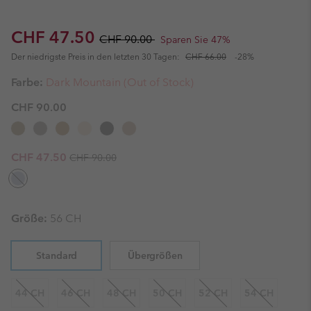
Sale price:
Regular price:
CHF 47.50
CHF 90.00
Sparen Sie 47%
Der niedrigste Preis in den letzten 30 Tagen:
CHF 66.00
-28%
Farbe:
Dark Mountain (Out of Stock)
CHF 90.00
Regular price:
Sale price:
CHF 47.50
CHF 90.00
Größe:
56 CH
Standard
Übergrößen
44 CH
46 CH
48 CH
50 CH
52 CH
54 CH