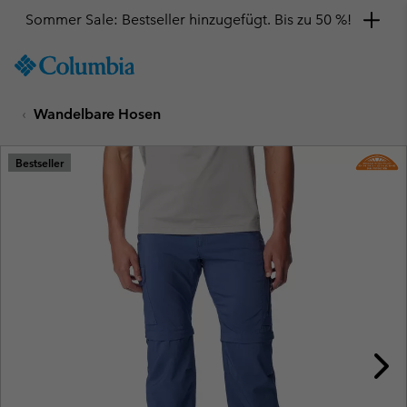
Sommer Sale: Bestseller hinzugefügt. Bis zu 50 %!
SKIP
Columbia
TO
Sportswear
CONTENT
Wandelbare Hosen
SKIP
TO
MAIN
Bestseller
NAV
SKIP
TO
SEARCH