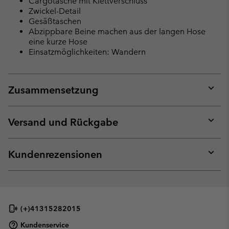
Cargotasche mit Klettverschluss
Zwickel-Detail
Gesäßtaschen
Abzippbare Beine machen aus der langen Hose
eine kurze Hose
Einsatzmöglichkeiten: Wandern
Zusammensetzung
Expan
or
collap
Versand und Rückgabe
sectio
Expan
or
collap
Kundenrezensionen
sectio
Expan
or
collap
sectio
(+)41315282015
Kundenservice