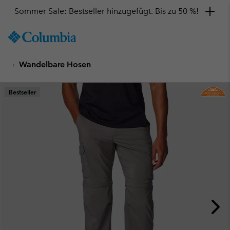
Sommer Sale: Bestseller hinzugefügt. Bis zu 50 %!
SKIP
Columbia
TO
Sportswear
CONTENT
Wandelbare Hosen
SKIP
TO
MAIN
Bestseller
NAV
SKIP
TO
SEARCH