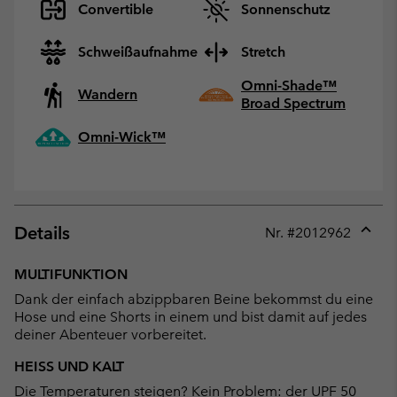
Convertible
Sonnenschutz
Schweißaufnahme
Stretch
Omni-Shade™
Wandern
Broad Spectrum
Omni-Wick™
Details
Nr. #
2012962
Expan
or
MULTIFUNKTION
collap
Dank der einfach abzippbaren Beine bekommst du eine
sectio
Hose und eine Shorts in einem und bist damit auf jedes
deiner Abenteuer vorbereitet.
HEISS UND KALT
Die Temperaturen steigen? Kein Problem: der UPF 50