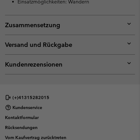
Einsatzmöglichkeiten: Wandern
Zusammensetzung
Expan
or
collap
Versand und Rückgabe
sectio
Expan
or
collap
Kundenrezensionen
sectio
Expan
or
collap
sectio
(+)41315282015
Kundenservice
Kontaktformular
Rücksendungen
Vom Kaufvertrag zurücktreten