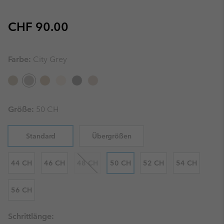
Regular price:
CHF 90.00
Farbe:
City Grey
Größe:
50 CH
Standard
Übergrößen
44 CH
46 CH
48 CH
50 CH
52 CH
54 CH
56 CH
Schrittlänge: