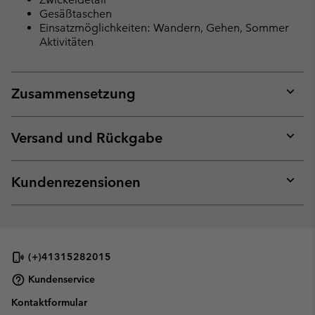
Gesäßtaschen
Einsatzmöglichkeiten: Wandern, Gehen, Sommer
Aktivitäten
Zusammensetzung
Expan
or
collap
Versand und Rückgabe
sectio
Expan
or
collap
Kundenrezensionen
sectio
Expan
or
collap
sectio
(+)41315282015
Kundenservice
Kontaktformular