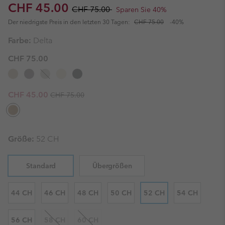
Sale price:
Regular price:
CHF 45.00
CHF 75.00
Sparen Sie 40%
Der niedrigste Preis in den letzten 30 Tagen:
CHF 75.00
-40%
Farbe:
Delta
CHF 75.00
Regular price:
Sale price:
CHF 45.00
CHF 75.00
Größe:
52 CH
Standard
Übergrößen
44 CH
46 CH
48 CH
50 CH
52 CH
54 CH
56 CH
58 CH
60 CH