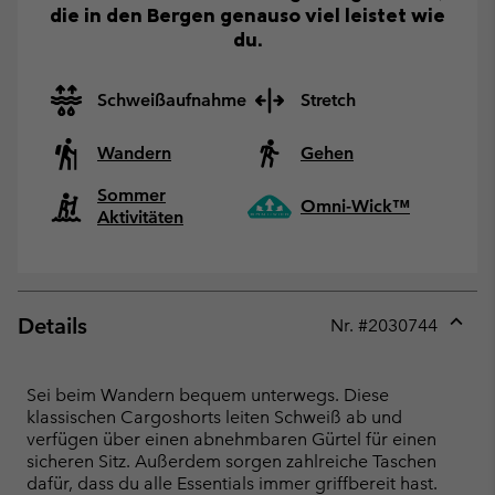
die in den Bergen genauso viel leistet wie
du.
Schweißaufnahme
Stretch
Wandern
Gehen
Sommer
Omni-Wick™
Aktivitäten
Details
Nr. #
2030744
Expan
or
collap
Sei beim Wandern bequem unterwegs. Diese
sectio
klassischen Cargoshorts leiten Schweiß ab und
verfügen über einen abnehmbaren Gürtel für einen
sicheren Sitz. Außerdem sorgen zahlreiche Taschen
dafür, dass du alle Essentials immer griffbereit hast.