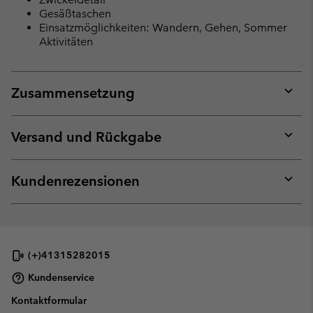
Gesäßtaschen
Einsatzmöglichkeiten: Wandern, Gehen, Sommer
Aktivitäten
Zusammensetzung
Expan
or
collap
Versand und Rückgabe
sectio
Expan
or
collap
Kundenrezensionen
sectio
Expan
or
collap
sectio
(+)41315282015
Kundenservice
Kontaktformular