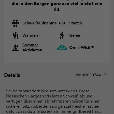
die in den Bergen genauso viel leistet wie
du.
Schweißaufnahme
Stretch
Wandern
Gehen
Sommer
Omni-Wick™
Aktivitäten
Details
Nr. #
2030744
Expan
or
collap
Sei beim Wandern bequem unterwegs. Diese
sectio
klassischen Cargoshorts leiten Schweiß ab und
verfügen über einen abnehmbaren Gürtel für einen
sicheren Sitz. Außerdem sorgen zahlreiche Taschen
dafür, dass du alle Essentials immer griffbereit hast.