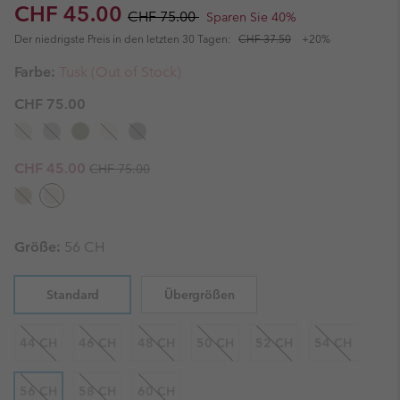
Sale price:
Regular price:
CHF 45.00
CHF 75.00
Sparen Sie 40%
Der niedrigste Preis in den letzten 30 Tagen:
CHF 37.50
+20%
Farbe:
Tusk (Out of Stock)
CHF 75.00
Regular price:
Sale price:
CHF 45.00
CHF 75.00
Größe:
56 CH
Standard
Übergrößen
44 CH
46 CH
48 CH
50 CH
52 CH
54 CH
56 CH
58 CH
60 CH