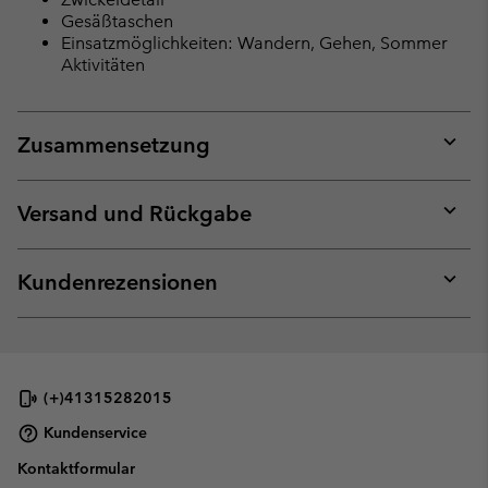
Gesäßtaschen
Einsatzmöglichkeiten: Wandern, Gehen, Sommer
Aktivitäten
Zusammensetzung
Expan
or
collap
Versand und Rückgabe
sectio
Expan
or
collap
Kundenrezensionen
sectio
Expan
or
collap
sectio
(+)41315282015
Kundenservice
Kontaktformular