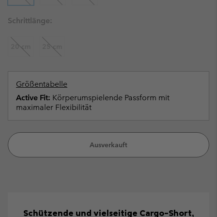
Schrittlänge:
20 cm
25 cm
Größentabelle
Active Fit:
Körperumspielende Passform mit
maximaler Flexibilität
Ausverkauft
Schützende und vielseitige Cargo-Short,