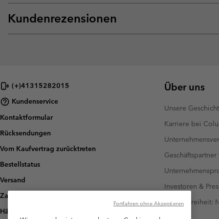
Kundenrezensionen
Über uns
(+)41315282015
Kundenservice
Unsere Geschich
Kontaktformular
Karriere bei Col
Rücksendungen
Unternehmensver
Vom Kaufvertrag zurücktreten
Geschäftspartner
Bestellstatus
Unternehmensp
Versand
Investoren & Pres
Zahlung
Barrierefreiheit:
Fortfahren ohne Akzeptieren
Häufig gestellte Fragen