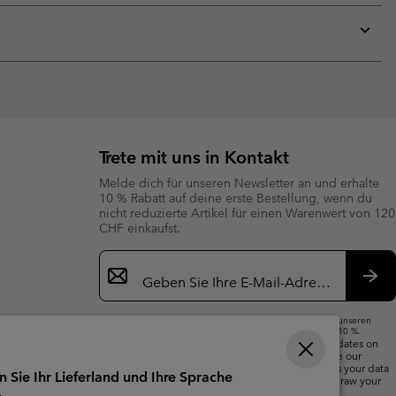
or
collap
sectio
Expan
or
collap
sectio
Trete mit uns in Kontakt
Melde dich für unseren Newsletter an und erhalte
10 % Rabatt auf deine erste Bestellung, wenn du
nicht reduzierte Artikel für einen Warenwert von 120
CHF einkaufst.
Newsletter-
Anmeldung
Abo
Wenn du deine E-Mail-Adresse angibst, abonnierst du unseren
Newsletter und erhältst einen Willkommensrabatt von 10 %.
We will use your email address to send you updates on
new arrivals, offers and promotional events. See our
Privacy Notice
for details of how we will process your data
n Sie Ihr Lieferland und Ihre Sprache
for marketing purposes and how you can withdraw your
consent.