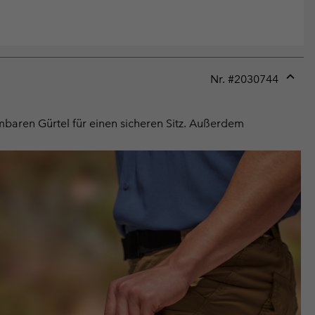
Nr. #
2030744
Expan
or
collap
aren Gürtel für einen sicheren Sitz. Außerdem
sectio