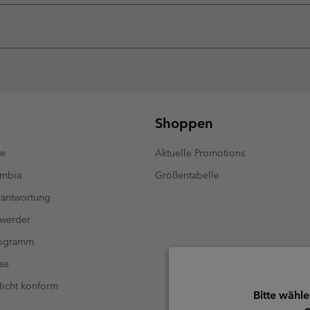
Shoppen
te
Aktuelle Promotions
umbia
Größentabelle
antwortung
 werder
rogramm
se
 Nicht konform
Bitte wähle