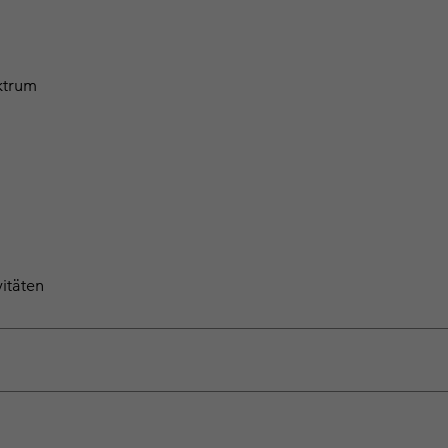
ktrum
itäten