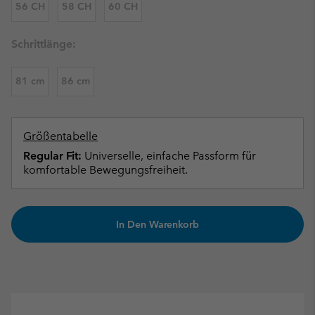
56 CH
58 CH
60 CH
Schrittlänge:
81 cm
86 cm
Größentabelle
Regular Fit:
Universelle, einfache Passform für
komfortable Bewegungsfreiheit.
In Den Warenkorb