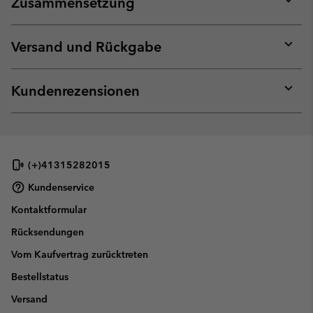
Zusammensetzung
Expan
or
collap
Versand und Rückgabe
sectio
Expan
or
collap
Kundenrezensionen
sectio
Expan
or
collap
sectio
(+)41315282015
Kundenservice
Kontaktformular
Rücksendungen
Vom Kaufvertrag zurücktreten
Bestellstatus
Versand