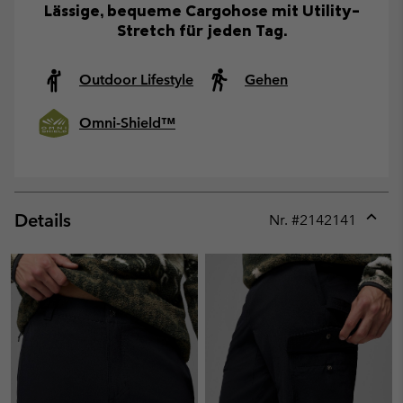
Lässige, bequeme Cargohose mit Utility-
Stretch für jeden Tag.
Outdoor Lifestyle
Gehen
Omni-Shield™
Details
Nr. #
2142141
Expan
or
collap
sectio