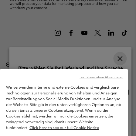
we will process your data for marketing purposes and how you can
withdraw your consent.
Schweiz (Deutsch)
English ›
français ›
italiano ›
|
|
|
Bitte wählen Sie Ihr Lieferland und Ihre Sprache
©
2026
Columbia Sportswear Company. Avenue des Morgines, 12 1213
Online-Einkauf verfügbar
Fortfahren ohne Akzeptieren
Petit-Lancy Switzerland. Alle Rechte vorbehalten.
Wir verwenden interne und externe Cookies und vergleichbare
Nutzungsbedingungen
Allgemeine Verkaufsbedingungen
Garantie
Online
United States
Technologien zur Personalisierung von Inhalten und Anzeigen,
Einkau
Datenschutzerklärung
zur Bereitstellung von Social-Media-Funktionen und zur Analyse
verfü
der Website. Bitte gib in den unten verfügbaren Optionen an, ob
Switzerland-English
Bestimmungen und Bedingungen des Mitglieder Programms
du den Einsatz unserer Cookies akzeptierst. Wenn du die
Cookies ablehnst, werden wir nur die Cookies einsetzen, die
Nutzungsbedingungen Für Nutzergenerierte Inhalte
Impressum
Switzerland-Deutsch
zwingend notwendig sind, damit unsere Website
Cookies
funktioniert.
Click here to see our full Cookie Notice
Switzerland-Français