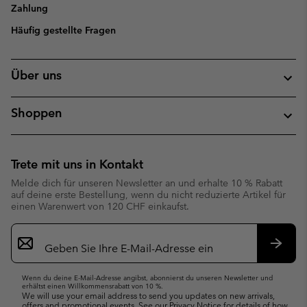
Zahlung
Häufig gestellte Fragen
Über uns
Shoppen
Trete mit uns in Kontakt
Melde dich für unseren Newsletter an und erhalte 10 % Rabatt
auf deine erste Bestellung, wenn du nicht reduzierte Artikel für
einen Warenwert von 120 CHF einkaufst.
Newsletter-
Anmeldung
Abonn
Wenn du deine E-Mail-Adresse angibst, abonnierst du unseren Newsletter und
erhältst einen Willkommensrabatt von 10 %.
We will use your email address to send you updates on new arrivals,
offers and promotional events. See our
Privacy Notice
for details of how