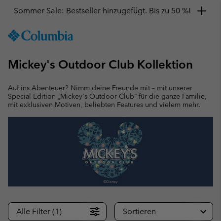
Sommer Sale: Bestseller hinzugefügt. Bis zu 50 %!
SKIP
Columbia
TO
Sportswear
CONTENT
Mickey's Outdoor Club Kollektion
SKIP
TO
MAIN
Auf ins Abenteuer? Nimm deine Freunde mit – mit unserer
NAV
Special Edition „Mickey's Outdoor Club“ für die ganze Familie,
mit exklusiven Motiven, beliebten Features und vielem mehr.
SKIP
TO
SEARCH
Alle Filter (1)
Sortieren