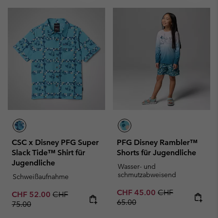
CSC x Disney PFG Super
PFG Disney Rambler™
Slack Tide™ Shirt für
Shorts für Jugendliche
Jugendliche
Wasser- und
schmutzabweisend
Schweißaufnahme
Sale price:
Regular price:
CHF 45.00
CHF
Sale price:
Regular price:
CHF 52.00
CHF
65.00
75.00