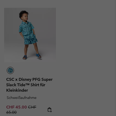
CSC x Disney PFG Super
Slack Tide™ Shirt für
Kleinkinder
Schweißaufnahme
Sale price:
Regular price:
CHF 45.00
CHF
65.00