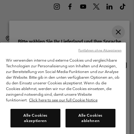
Schweiz (Deutsch)
English ›
français ›
italiano ›
|
|
|
Bitte wählen Sie Ihr Lieferland und Ihre Sprache
©
2026
Columbia Sportswear Company. Avenue des Morgines, 12 1213
Online-Einkauf verfügbar
Fortfahren ohne Akzeptieren
Petit-Lancy Switzerland. Alle Rechte vorbehalten.
Wir verwenden interne und externe Cookies und vergleichbare
Nutzungsbedingungen
Allgemeine Verkaufsbedingungen
Garantie
Online
United States
Technologien zur Personalisierung von Inhalten und Anzeigen,
Einkau
Datenschutzerklärung
zur Bereitstellung von Social-Media-Funktionen und zur Analyse
verfü
der Website. Bitte gib in den unten verfügbaren Optionen an, ob
Switzerland-English
Bestimmungen und Bedingungen des Mitglieder Programms
du den Einsatz unserer Cookies akzeptierst. Wenn du die
Cookies ablehnst, werden wir nur die Cookies einsetzen, die
Nutzungsbedingungen Für Nutzergenerierte Inhalte
Impressum
Switzerland-Deutsch
zwingend notwendig sind, damit unsere Website
Cookies
funktioniert.
Click here to see our full Cookie Notice
Switzerland-Français
Kundenservice: Mo- Fr. 9:00 - 13:00 & 14:00- 18:00 Uhr
Alle Cookies
Alle Cookies
(+)41315282015
akzeptieren
ablehnen
Switzerland-Italiano